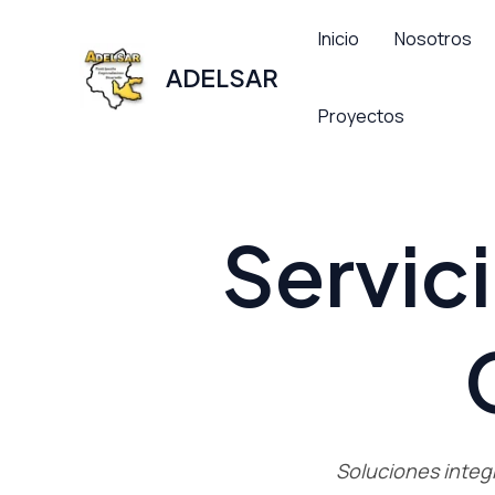
Ir
Inicio
Nosotros
al
ADELSAR
contenido
Proyectos
Servic
Soluciones integr