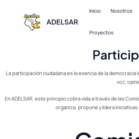
Ir
Inicio
Nosotros
al
ADELSAR
contenido
Proyectos
Partici
La participación ciudadana es la esencia de la democracia 
voz, opin
En ADELSAR, este principio cobra vida a través de las Com
organiza, propone y lidera iniciativ