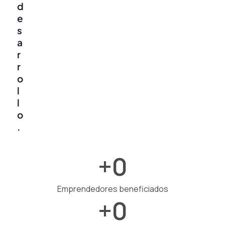
d
e
s
a
r
r
o
l
l
o
.
+
0
Emprendedores beneficiados
+
0